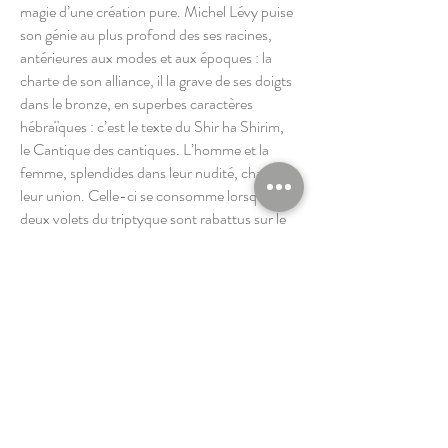
magie d’une création pure. Michel Lévy puise
son génie au plus profond des ses racines,
antérieures aux modes et aux époques : la
charte de son alliance, il la grave de ses doigts
dans le bronze, en superbes caractères
hébraïques : c’est le texte du Shir ha Shirim,
le Cantique des cantiques. L’homme et la
femme, splendides dans leur nudité, chantent
leur union. Celle-ci se consomme lorsque les
deux volets du triptyque sont rabattus sur le
panneau central. En son centre brûle le
mystère de l’amour. Ce chef-d’œuvre célèbre
le retour de Michel auprès de ses racines qui,
dans leur coffre central, brûlent et ne se
consument pas. « La Dualité » ce bronze
polychrome aux symboles multiples, comme
toutes les statues sorties du génie de Michel
Lévy, chantre du réel, nous fait prendre
conscience du drame essentiel de l’homme.