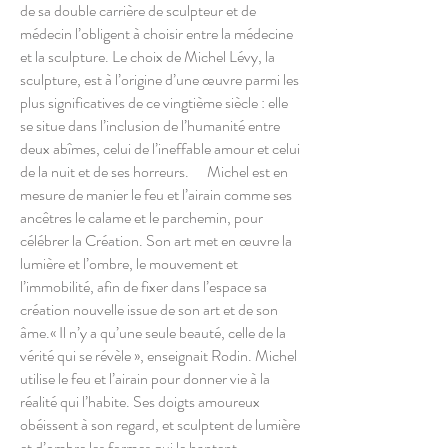
de sa double carrière de sculpteur et de
médecin l’obligent à choisir entre la médecine
et la sculpture. Le choix de Michel Lévy, la
sculpture, est à l’origine d’une œuvre parmi les
plus significatives de ce vingtième siècle : elle
se situe dans l’inclusion de l’humanité entre
deux abîmes, celui de l’ineffable amour et celui
de la nuit et de ses horreurs. Michel est en
mesure de manier le feu et l’airain comme ses
ancêtres le calame et le parchemin, pour
célébrer la Création. Son art met en œuvre la
lumière et l’ombre, le mouvement et
l’immobilité, afin de fixer dans l’espace sa
création nouvelle issue de son art et de son
âme.« Il n’y a qu’une seule beauté, celle de la
vérité qui se révèle », enseignait Rodin. Michel
utilise le feu et l’airain pour donner vie à la
réalité qui l’habite. Ses doigts amoureux
obéissent à son regard, et sculptent de lumière
et d’ombre les formes qui le hantent.