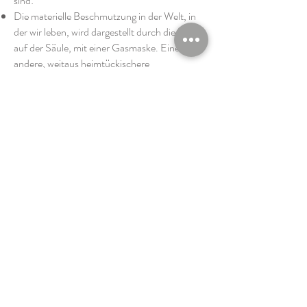
sind:
Die materielle Beschmutzung in der Welt, in
der wir leben, wird dargestellt durch die Figur
auf der Säule, mit einer Gasmaske. Eine
andere, weitaus heimtückischere
Beschutzung, die spirituellen Wesens ist, habe
ich symbolisch dargestellt in jenem Engel, der
an den Boden genagelt ist, und ich habe dabei
an einen Vers von Baudelaire gedacht: „seine
riesigen Flügel hindern ihn zu gehen“ (Der
Albatros)