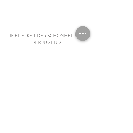
DIE EITELKEIT DER SCHÖNHEIT UND
DER JUGEND
Es gibt zwei außergewöhnliche Texte im Alten
Testament: das Hohe Lied und das Buch des
Predigers (Kohelet). Jedermann kennt das
Buch des Predigers, jenen Text, der von der
Nichtigkeit dieser Welt spricht und dessen
erster Satz lautet: „Windhauch, Windhauch,
alles ist Windhauch.“
Ich habe mich mit der Nichtigkeit
auseinandergesetzt, jenem Thema, das in
unserer Zeit stets aktuell ist, wobei die
Vorrangigkeit der äußeren Form gegenüber
dem inneren Gehalt, des Äußeren gegenüber
dem Inneren, Tag für Tag deutlicher in