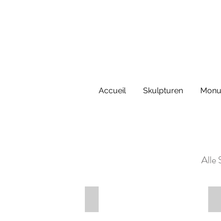
Accueil
Skulpturen
Monu
Alle 
Frühling in der Maske
D