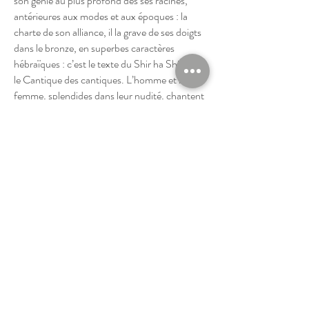
son génie au plus profond des ses racines,
antérieures aux modes et aux époques : la
charte de son alliance, il la grave de ses doigts
dans le bronze, en superbes caractères
hébraïques : c’est le texte du Shir ha Shirim,
le Cantique des cantiques. L’homme et la
femme, splendides dans leur nudité, chantent
leur union. Celle-ci se consomme lorsque les
deux volets du triptyque sont rabattus sur le
panneau central. En son centre brûle le
mystère de l’amour. Ce chef-d’œuvre célèbre
le retour de Michel auprès de ses racines qui,
dans leur coffre central, brûlent et ne se
consument pas. « La Dualité » ce bronze
polychrome aux symboles multiples, comme
toutes les statues sorties du génie de Michel
Lévy, chantre du réel, nous fait prendre
conscience du drame essentiel de l’homme.
Celui-ci, s’il veut survivre, doit faire le choix
de la vie face à la mort, de la paix face à la