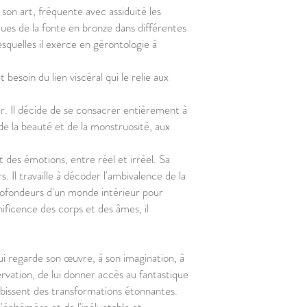
e son art, fréquente avec assiduité les
ques de la fonte en bronze dans différentes
esquelles il exerce en gérontologie à
besoin du lien viscéral qui le relie aux
ter. Il décide de se consacrer entièrement à
 de la beauté et de la monstruosité, aux
t des émotions, entre réel et irréel. Sa
 Il travaille à décoder l'ambivalence de la
profondeurs d'un monde intérieur pour
gnificence des corps et des âmes, il
 qui regarde son œuvre, à son imagination, à
servation, de lui donner accès au fantastique
bissent des transformations étonnantes.