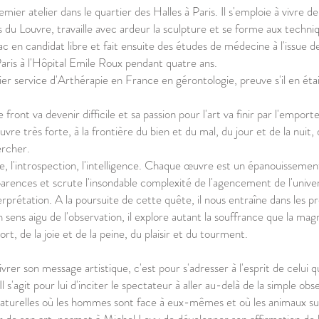
remier atelier dans le quartier des Halles à Paris. Il s'emploie à vivre d
s du Louvre, travaille avec ardeur la sculpture et se forme aux techni
bac en candidat libre et fait ensuite des études de médecine à l'issue d
aris à l'Hôpital Emile Roux pendant quatre ans.
r service d'Arthérapie en France en gérontologie, preuve s'il en était 
ront va devenir difficile et sa passion pour l'art va finir par l'empor
vre très forte, à la frontière du bien et du mal, du jour et de la nuit,
ercher.
yse, l'introspection, l'intelligence. Chaque œuvre est un épanouissemen
rences et scrute l'insondable complexité de l'agencement de l'univers.
erprétation. A la poursuite de cette quête, il nous entraîne dans les 
un sens aigu de l'observation, il explore autant la souffrance que la ma
ort, de la joie et de la peine, du plaisir et du tourment.
ivrer son message artistique, c'est pour s'adresser à l'esprit de celui
 s'agit pour lui d'inciter le spectateur à aller au-delà de la simple ob
rnaturelles où les hommes sont face à eux-mêmes et où les animaux su