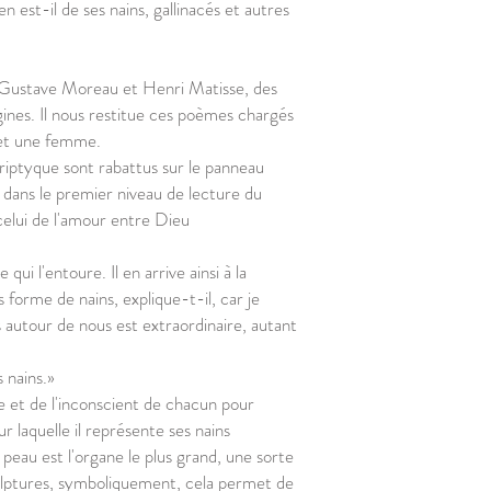
 est-il de ses nains, gallinacés et autres
ier Gustave Moreau et Henri Matisse, des
gines. Il nous restitue ces poèmes chargés
 et une femme.
triptyque sont rabattus sur le panneau
er dans le premier niveau de lecture du
celui de l'amour entre Dieu
 l'entoure. Il en arrive ainsi à la
 forme de nains, explique-t-il, car je
 autour de nous est extraordinaire, autant
 nains.»
me et de l'inconscient de chacun pour
 laquelle il représente ses nains
peau est l'organe le plus grand, une sorte
ulptures, symboliquement, cela permet de