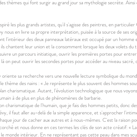
s thèmes qui font surgir au grand jour sa mythologie secrète. Ainsi en
iré les plus grands artistes, qu'il s'agisse des peintres, en particul
 nous en livre sa propre interprétation, puisée à la source de ses ori
ont l'intérieur des deux panneaux latéraux est occupé par un homme
, ils chantent leur union et la consomment lorsque les deux volets du 
t suivre un parcours initiatique, ouvrir les premières portes pour entr
là on peut ouvrir les secondes portes pour accéder au niveau sacré, 
oriente sa recherche vers une nouvelle lecture symbolique du monde qui
r le thème des nains : « Je représente le plus souvent des hommes sous
plan charismatique. Autant, l'évolution technologique que nous voyons
humain à de plus en plus de phénomènes de barbarie.
tion charismatique de l'humain, que je fais des hommes petits, donc des
, il faut aller au-delà de la simple apparence, et s'approcher l'inti
aque jour de cacher aux autres et à nous-mêmes. C'est la raison pour
corché et nous donne en ces termes les clés de son acte créatif: « La 
 le monde intérieur. En ne représentant pas cette peau dans mes sc