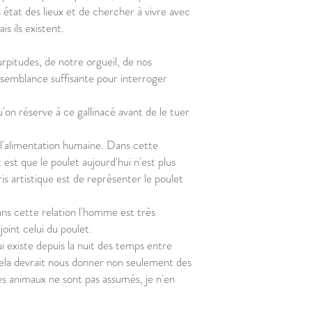
 état des lieux et de chercher à vivre avec
s ils existent.
urpitudes, de notre orgueil, de nos
ressemblance suffisante pour interroger
u'on réserve à ce gallinacé avant de le tuer
ur l'alimentation humaine. Dans cette
 est que le poulet aujourd'hui n'est plus
 artistique est de représenter le poulet
ans cette relation l'homme est très
oint celui du poulet.
ui existe depuis la nuit des temps entre
 cela devrait nous donner non seulement des
les animaux ne sont pas assumés, je n'en