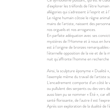
Ce symbolisme puissant, qui est le cœur
d'explorer les tréfonds de l'être humain
allégories qui s'adressent à l'esprit et 
Le règne humain côtoie le règne animal 
mains de l'artiste, naissent des perso
nos orgueils et nos arrogances.
En parfaite adéquation avec ses convictio
mystères de l'Homme et à nous en livrer 
est à l'origine de bronzes remarquables 
l'éternelle opposition de la vie et de la 
nuit qu'affronte l'homme en recherche 
Ainsi, la sculpture éponyme « Dualité », 
l'exemple même du travail de l'artiste
L'encadrement comporte d'un côté le vi
ou pullulent des serpents ou des vers de 
aussi bien pu se nommer « Eté », car el
santé florissante, de l'autre il est l'e
Après son exploration de la dualité de l'