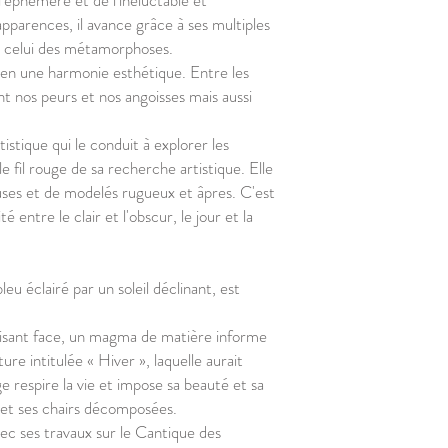
'éphémère et de l'inéluctable et
apparences, il avance grâce à ses multiples
est celui des métamorphoses.
t en une harmonie esthétique. Entre les
t nos peurs et nos angoisses mais aussi
tistique qui le conduit à explorer les
e fil rouge de sa recherche artistique. Elle
neuses et de modelés rugueux et âpres. C'est
 entre le clair et l'obscur, le jour et la
eu éclairé par un soleil déclinant, est
faisant face, un magma de matière informe
ure intitulée « Hiver », laquelle aurait
 respire la vie et impose sa beauté et sa
e et ses chairs décomposées.
avec ses travaux sur le Cantique des