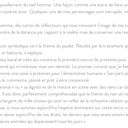
e dépouillement du vieil homme. Une façon comme une autre de faire un
on voudrait avoir. Quelques-uns de mes personnages sont estropiés, mai
'homme, des sortes de réflecteurs qui nous renvoient l'image de nos t
 prendre de la distance par rapport à la réalité mais de conserver une 
ntation symbolique vers le thème du poulet. Révolté par le traitement q
en batterie, il explique :
le plus banal et celui qui constitue la première source de protéines po
imal qui m'intéresse mais son identité. Le premier constat que j'ai fait
e une usiné à protéines pour l'alimentation humaine.» Son parti pris
ans le commerce, plumé et prêt à être consommé.
animal « nu » sa dignité et de le mettre en scène avec des nains car d
. Il est donc parfaitement compréhensible que le thème du nain ait rej
chargent de mille choses qui sont un reflet de la richissime relation q
 que, si nous sommes aujourd'hui l'espèce dominante sur cette terre,
n abuse aujourd'hui de nos droits, les devoirs que nous avons envers 
ces animales qui disparaissent tous les jours ».