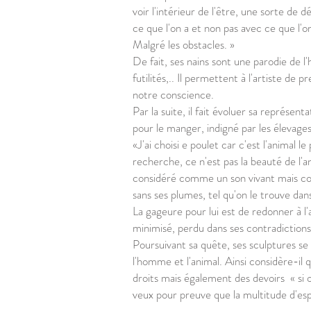
voir l'intérieur de l'être, une sorte d
ce que l'on a et non pas avec ce que l'
Malgré les obstacles. »
De fait, ses nains sont une parodie de l
futilités,.. Il permettent à l'artiste de
notre conscience.
Par la suite, il fait évoluer sa représe
pour le manger, indigné par les élevages 
«J'ai choisi e poulet car c'est l'animal 
recherche, ce n'est pas la beauté de l'an
considéré comme un son vivant mais comm
sans ses plumes, tel qu'on le trouve d
La gageure pour lui est de redonner à l'
minimisé, perdu dans ses contradictions
Poursuivant sa quête, ses sculptures se 
l'homme et l'animal. Ainsi considère-il
droits mais également des devoirs « si o
veux pour preuve que la multitude d'espè