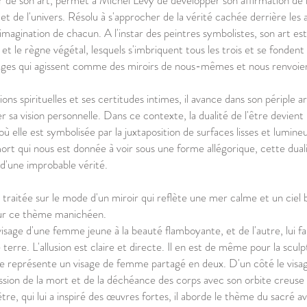
 de son art, permet à Michel Levy de développer son affirmation de l
 et de l'univers. Résolu à s'approcher de la vérité cachée derrière les 
à l'imagination de chacun. A l'instar des peintres symbolistes, son art 
et le règne végétal, lesquels s'imbriquent tous les trois et se fonden
nnages qui agissent comme des miroirs de nous-mêmes et nous renvoien
ns spirituelles et ses certitudes intimes, il avance dans son périple ar
sa vision personnelle. Dans ce contexte, la dualité de l'être devient l
où elle est symbolisée par la juxtaposition de surfaces lisses et lumi
mort qui nous est donnée à voir sous une forme allégorique, cette dualité
d'une improbable vérité.
traitée sur le mode d'un miroir qui reflète une mer calme et un ciel bl
 sur ce thème manichéen.
sage d'une femme jeune à la beauté flamboyante, et de l'autre, lui 
terre. L'allusion est claire et directe. Il en est de même pour la sculpt
le représente un visage de femme partagé en deux. D'un côté le visage
xpression de la mort et de la déchéance des corps avec son orbite creus
être, qui lui a inspiré des œuvres fortes, il aborde le thème du sacré 