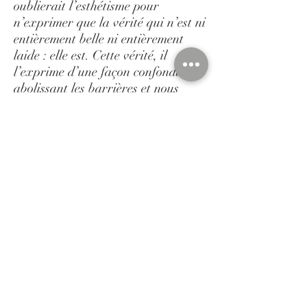
oublierait l’esthétisme pour
n’exprimer que la vérité qui n’est ni
entièrement belle ni entièrement
laide : elle est. Cette vérité, il
l’exprime d’une façon confondante,
abolissant les barrières et nous
forçant à prendre conscience de la
réalité de notre personnalité,
bringuebalée par une vie où les
paramètres sont pour le moins
fluctuants. »
Article de Patrice de Perrière ‘Au-delà du seul
esthétisme, le Vrai’ (Univers des arts)
« Des œuvres de Michel LEVY se
dégage toujours l’étrange magie
d’un secret. Au-delà de la force et
de la splendeur des formes, elles
nous entraînent à la recherche