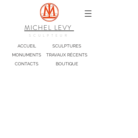
MICHEL LEVY
SCULPTEUR
ACCUEIL
SCULPTURES
MONUMENTS
TRAVAUX RÉCENTS
CONTACTS
BOUTIQUE
PRIX ET
DISTINCTIONS
Chevalier des Arts et Lettres
Grand prix Européen d'Art
Contemporain