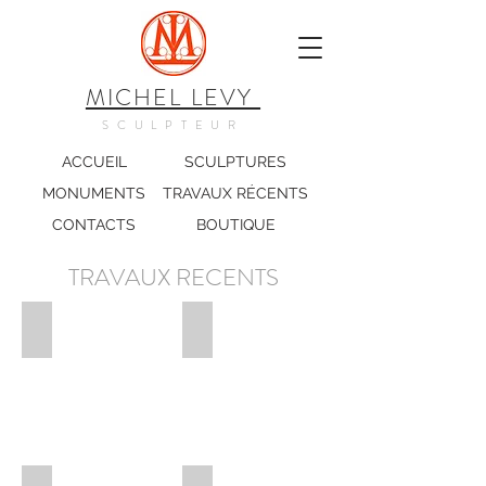
MICHEL LEVY
SCULPTEUR
ACCUEIL
SCULPTURES
MONUMENTS
TRAVAUX RÉCENTS
CONTACTS
BOUTIQUE
TRAVAUX RECENTS
Marianne
Crâne cubiste
Une
nouvelle
Marianne
pour
la
France