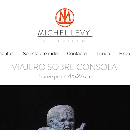
MICHEL LEVY
SCULPTEUR
entos
Se está creando
Contacto
Tienda
Expo
VIAJERO SOBRE CONSOLA
Bronze peint 45x27xcm