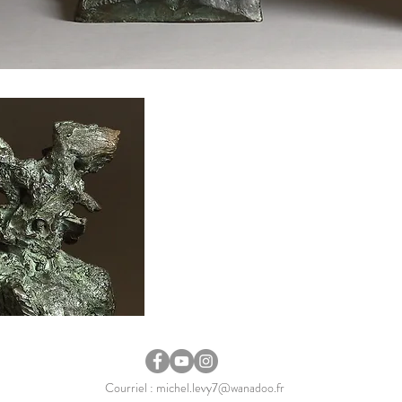
Courriel :
michel.levy7@wanadoo.fr