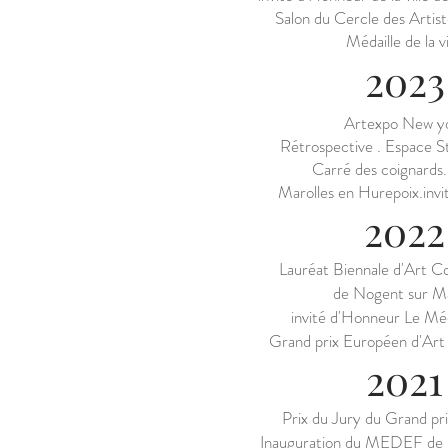
Salon du Cercle des Artis
Médaille de la vi
2023
Artexpo New y
Rétrospective . Espace S
Carré des coignards
Marolles en Hurepoix.inv
2022
La
uréat Biennale d'Art 
de Nogent sur M
invité d'Honneur Le Mé
Grand prix Européen d'Art
2021
Prix du Jury du Grand pri
Inauguration du MEDEF de 