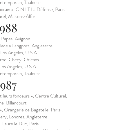
ontemporain, Toulouse
orain », C.N.I.T La Défense, Paris
rel, Maisons-Alfort
1988
s Papes, Avignon
ace » Langport, Angleterre
 Los Angeles, U.S.A.
roc, Chécy-Orléans
 Los Angeles, U.S.A.
ontemporain, Toulouse
1987
t leurs fondeurs », Centre Culturel,
e-Billancourt
», Orangerie de Bagatelle, Paris
ry, Londres, Angleterre
-Laure le Duc, Paris