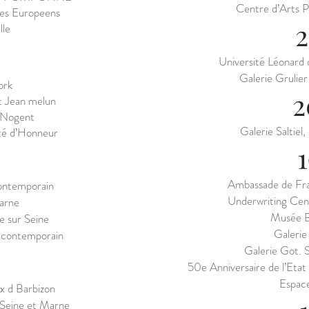
Centre d’Arts P
tes Europeens
lle
Université Léonard 
Galerie Grulie
ork
2
t Jean melun
.Nogent
Galerie Saltie
ité d’Honneur
Ambassade de Fra
Contem
porain
Underwriting Cen
arne
Musée B
e sur Seine
Galerie
 contemporain
Galerie Got. 
50e Anniversaire de l’Etat d
Espace
x d Barbizon
Seine et Marne