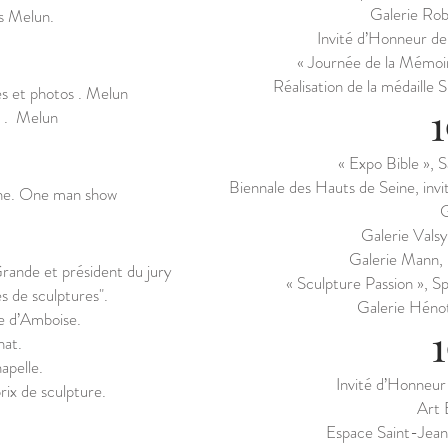
Galerie Rob
as Melun.
Invité d’Honneur de 
« Journée de la Mémoi
Réalisation de la médaille 
es et photos . Melun
t . Melun
« Expo Bible »,
Biennale des Hauts de Seine, invit
ne. One man show
Galerie Valsy
Galerie Mann, 
Grande et président du jury
« Sculpture Passion », 
s de sculptures".
Galerie Hénot
le d’Amboise.
nat.
apelle.
Invité d’Honneur 
rix de sculpture.
Art 
Espace Saint-Jean