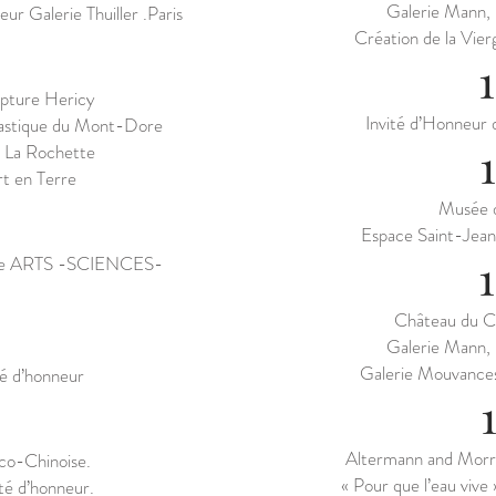
Galerie Mann, 
eur Galerie Thuiller .Paris
Création de la Vie
lpture Hericy
Invité d’Honneur d
antastique du Mont-Dore
s La Rochette
t en Terre
Musée 
Espace Saint-Jean
ette ARTS -SCIENCES-
Château du C
Galerie Mann, 
Galerie Mouvances
té d’honneur
Altermann and Morri
nco-Chinoise.
« Pour que l’eau vive 
ité d’honneur.