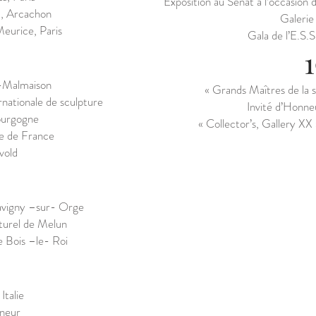
Exposition au Sénat à l’occasion
d, Arcachon
Galerie
eurice, Paris
Gala de l’E.S.
l-Malmaison
« Grands Maîtres de la 
rnationale de sculpture
Invité d’Honneu
ourgogne
« Collector’s, Gallery 
e de France
vold
6
 Savigny –sur- Orge
turel de Melun
de Bois –le- Roi
talie
nneur