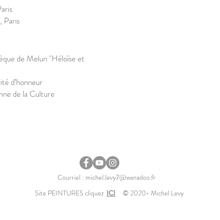
aris
 Paris
èque de Melun "Héloïse et
ité d’honneur
nne de la Culture
Courriel :
michel.levy7@wanadoo.fr
Site PEINTURES cliquez
ICI
© 2020- Michel Levy