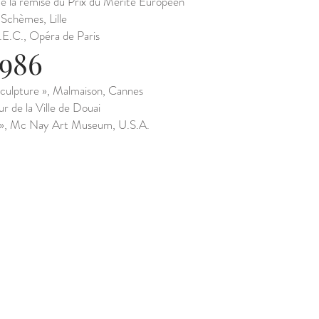
 de la remise du Prix du Mérite Européen
 Schèmes, Lille
S.E.C., Opéra de Paris
1986
sculpture », Malmaison, Cannes
r de la Ville de Douai
XX », Mc Nay Art Museum, U.S.A.