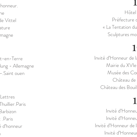
d'honneur.
Hôtel 
ne
Préfecture 
de Vittel
« La Tentation du
ature
Sculptures mo
emagne
Invité d’Honneur de 
t-en-Terre
Mairie du XVIe
lung - Allemagne
Musée des Cor
.Saint ouen​
Château de 
Château des Bouil
 Lettres
huillier.Paris
Invité d’Honneu
Barbizon
lnvité d’Honneu
 .Paris
Invité d’Honneur de 
té d’honneur
Invité d’Honneur
n