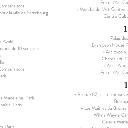
Foire d’Art C
 Comparaisons
« Mondial de l’Art Contemp
our la ville de Sarrebourg
Centre Cultu
té »
Palais de
St Avold
« Brampton House Pl
osition de 10 sculptures
« Art Expo »,
s
Château du C
lle
« Art L.A. »,
 Comparaisons
Foire d’Art C
aris
« Bronze 87, les sculpteurs e
 la Madeleine, Paris
Boulogn
alais, Paris
« Les Maîtres du Bronze 
8
Wilma Wayne Galle
Galerie Marie
s, Paris