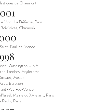
lastiques de Chaumont
2001
de Vinci, La Défense, Paris
r Boix Vives, Chamonix
000
l, Saint-Paul-de-Vence
1998
nce. Washington U.S.A.
ter. Londres, Angleterre
ossuet, Meaux
 Got. Barbizon
Saint-Paul-de-Vence
’Israël. Mairie du XVIe arr., Paris
 Rachi, Paris