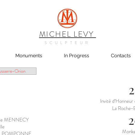
MICHEL LEVY
SCULPTEUR
Monuments
In Progress
Contacts
eysserre-Orion
2
Invité d’Honneur 
La Roche-B
2
lle de MENNECY
lle
Monkey
lle de POMPONNE