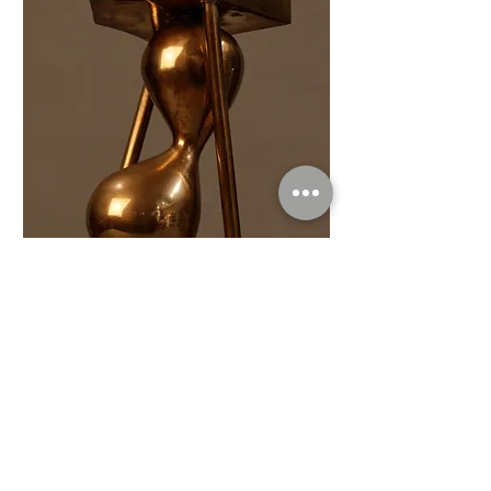
Courriel :
michel.levy7@wanadoo.fr