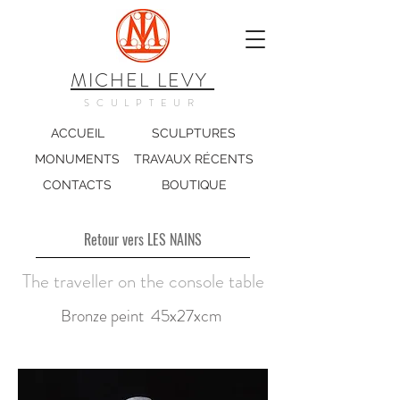
MICHEL LEVY
SCULPTEUR
ACCUEIL
SCULPTURES
MONUMENTS
TRAVAUX RÉCENTS
CONTACTS
BOUTIQUE
Retour vers LES NAINS
The traveller on the console table
Bronze peint 45x27xcm