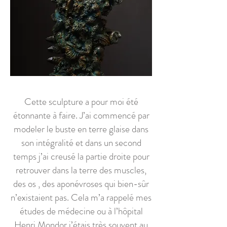
Cette sculpture a pour moi été
étonnante à faire. J’ai commencé par
modeler le buste en terre glaise dans
son intégralité et dans un second
temps j’ai creusé la partie droite pour
retrouver dans la terre des muscles,
des os , des aponévroses qui bien-sûr
n’existaient pas. Cela m’a rappelé mes
études de médecine ou à l’hôpital
Henri Mondor j’étais très souvent au