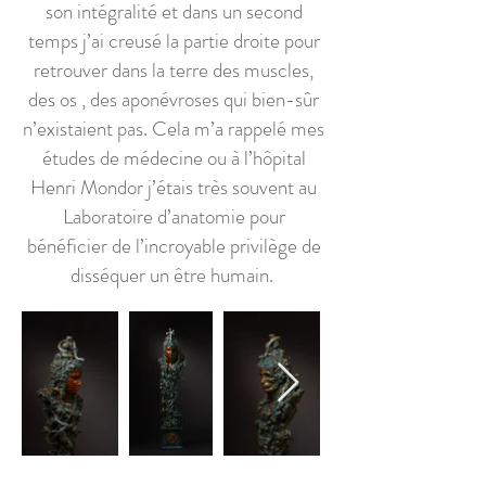
son intégralité et dans un second
temps j’ai creusé la partie droite pour
retrouver dans la terre des muscles,
des os , des aponévroses qui bien-sûr
n’existaient pas. Cela m’a rappelé mes
études de médecine ou à l’hôpital
Henri Mondor j’étais très souvent au
Laboratoire d’anatomie pour
bénéficier de l’incroyable privilège de
disséquer un être humain.