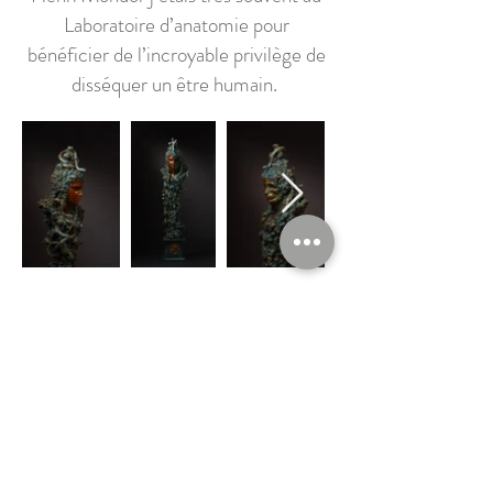
Laboratoire d’anatomie pour
bénéficier de l’incroyable privilège de
disséquer un être humain.
This sculpture is a thinking on life and death
through the symbolism of the seasons. Life
and death belong to the same cycle and
get fresh ideas one in the other. This is why
this sculpture is round. From the left the
life principle is represented under the
shape of a spring allegory, symbolized